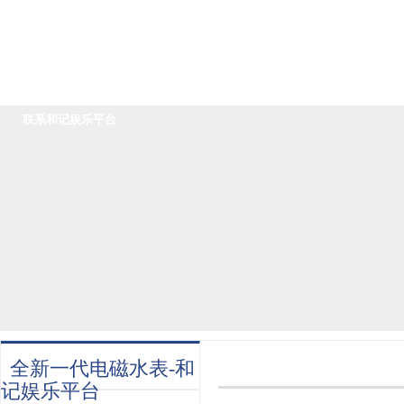
和记娱乐平台-下载和记娱乐
关于盘古
下载和记娱乐的产
联系和记娱乐平台
全新一代电磁水表-和
记娱乐平台