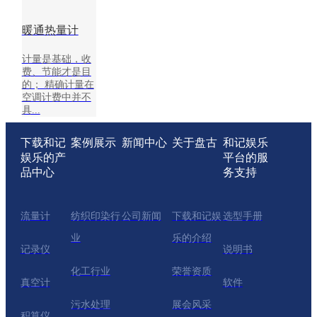
fx系列
温控器
暖通热量计
cx系列
成功案例
计量是基础，收
纺织印染行业
费、节能才是目
化工行业
的； 精确计量在
污水处理
空调计费中并不
dma分区计量
具...
暖通行业
楼宇空调制冷
下载和记
案例展示
新闻中心
关于盘古
和记娱乐
二次供水-泵站流量计
娱乐的产
平台的服
新闻中心
品中心
务支持
公司新闻
行业新闻
关于盘古
流量计
纺织印染行
公司新闻
下载和记娱
选型手册
下载和记娱乐的介绍
业
乐的介绍
荣誉资质
记录仪
说明书
展会风采
联系和记娱乐平台
化工行业
荣誉资质
真空计
软件
和记娱乐平台的服务支持
选型手册
污水处理
展会风采
说明书
积算仪