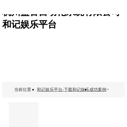
杭州盘古自动化系统有限公司-
专业的仪器仪表制造厂商
和记娱乐平台-下载和记娱乐
和记娱乐平台
下载和记娱乐的产品中心
流量计
电磁流量计
电磁水表
电磁热量表
记录仪
kt系列
vx系列
m系列
真空计
复合真空计
当前位置：
和记娱乐平台-下载和记娱乐
成功案例
>
高真空计
低真空计
真空变送器
压强控制仪
规管
积算仪