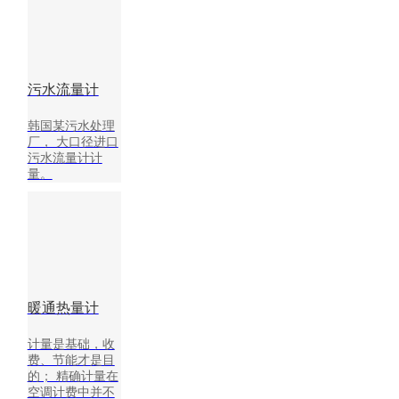
软件
污水流量计
韩国某污水处理
厂， 大口径进口
污水流量计计
量。
暖通热量计
计量是基础，收
费、节能才是目
的； 精确计量在
空调计费中并不