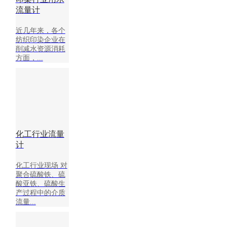
fx系列
流量计
温控器
cx系列
近几年来，各个
成功案例
纺织印染企业在
纺织印染行业
削减水资源消耗
化工行业
方面，...
污水处理
dma分区计量
暖通行业
楼宇空调制冷
二次供水-泵站流量计
新闻中心
公司新闻
化工行业流量
行业新闻
计
关于盘古
下载和记娱乐的介绍
化工行业现场 对
荣誉资质
聚合硫酸铁、硫
展会风采
酸亚铁、硫酸生
产过程中的介质
联系和记娱乐平台
流量...
和记娱乐平台的服务支持
选型手册
说明书