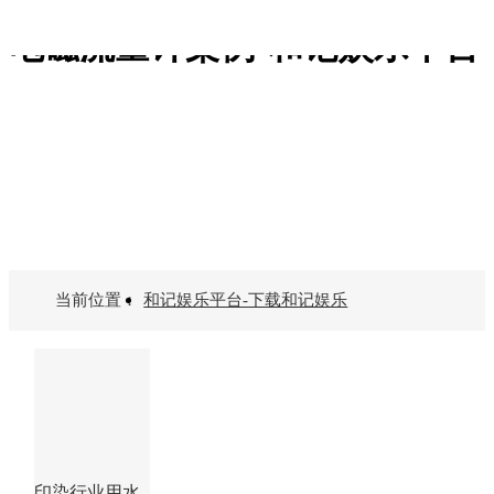
电磁流量计案例-和记娱乐平台
专业的仪器仪表制造厂商
和记娱乐平台-下载和记娱乐
下载和记娱乐的产品中心
流量计
电磁流量计
电磁水表
电磁热量表
记录仪
kt系列
vx系列
m系列
当前位置：
和记娱乐平台-下载和记娱乐
真空计
复合真空计
高真空计
低真空计
真空变送器
压强控制仪
规管
积算仪
印染行业用水