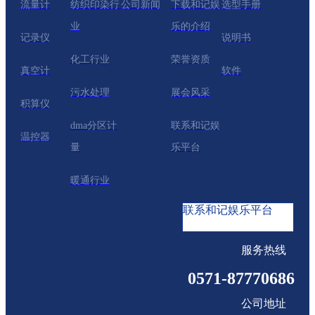
流量计
纺织印染行
公司新闻
下载和记娱
选型手册
业
乐的介绍
记录仪
说明书
化工行业
荣誉资质
真空计
软件
污水处理
展会风采
积算仪
dma分区计
联系和记娱
温控器
量
乐平台
暖通行业
联系和记娱乐平台
服务热线
0571-87770686
公司地址