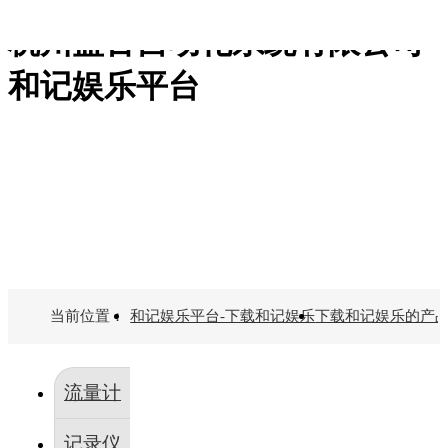
杭州盘古自动化系统有限公司-
专业的仪器仪表制造厂商
和记娱乐平台-下载和记娱乐
和记娱乐平台
下载和记娱乐的产品中心
流量计
电磁流量计
电磁水表
电磁热量表
记录仪
kt系列
vx系列
m系列
真空计
复合真空计
当前位置：
和记娱乐平台-下载和记娱乐
下载和记娱乐的产
高真空计
低真空计
真空变送器
压强控制仪
流量计
规管
积算仪
记录仪