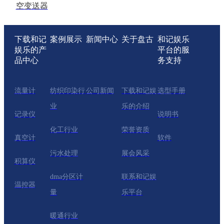
空变送器
下载和记
案例展示
新闻中心
关于盘古
和记娱乐
娱乐的产
平台的服
品中心
务支持
流量计
纺织印染行
公司新闻
下载和记娱
选型手册
业
乐的介绍
记录仪
说明书
化工行业
荣誉资质
真空计
软件
污水处理
展会风采
积算仪
dma分区计
联系和记娱
温控器
量
乐平台
暖通行业