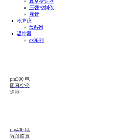
真空变送器
软件
压强控制仪
规管
积算仪
fx系列
温控器
cx系列
pm300 电
阻真空变
送器
pm400 电
容薄膜真