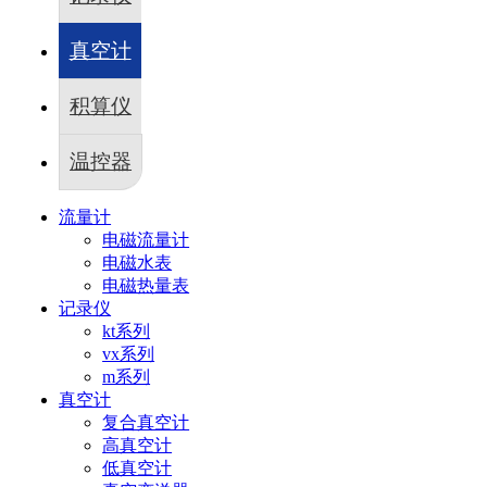
fx系列
温控器
真空计
cx系列
成功案例
纺织印染行业
积算仪
化工行业
污水处理
温控器
dma分区计量
暖通行业
楼宇空调制冷
流量计
二次供水-泵站流量计
电磁流量计
新闻中心
电磁水表
公司新闻
电磁热量表
行业新闻
记录仪
关于盘古
kt系列
下载和记娱乐的介绍
vx系列
荣誉资质
m系列
展会风采
真空计
联系和记娱乐平台
复合真空计
和记娱乐平台的服务支持
高真空计
选型手册
低真空计
说明书